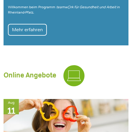
Willkommen beim Programm
teamw()rk für Gesundheit und Arbeit
in
Rheinland-Pfalz.
Mehr erfahren
Online Angebote
Aug
11