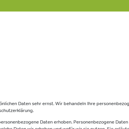
sönlichen Daten sehr ernst. Wir behandeln Ihre personenbezo
schutzerklärung.
ersonenbezogene Daten erhoben. Personenbezogene Daten sin
welche Daten wir erheben und wofür wir sie nutzen. Sie erläu